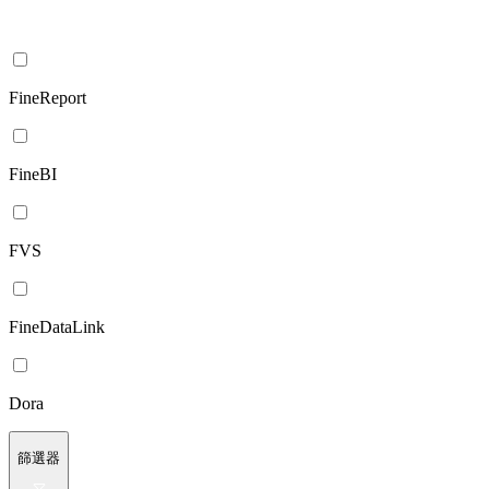
FineReport
FineBI
FVS
FineDataLink
Dora
篩選器